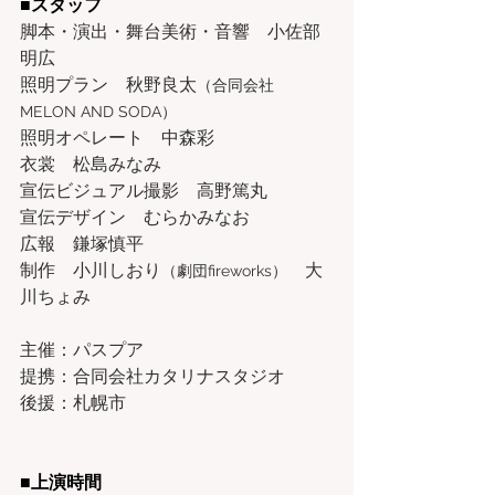
■スタッフ
脚本・演出・舞台美術・音響　小佐部
明広
照明プラン　秋野良太
（合同会社
MELON AND SODA）
照明オペレート　中森彩
衣裳　松島みなみ
宣伝ビジュアル撮影　高野篤丸
宣伝デザイン　むらかみなお
広報　鎌塚慎平
制作　小川しおり
　大
（劇団fireworks）
川ちょみ
主催：パスプア
提携：合同会社カタリナスタジオ
後援：札幌市
■上演時間